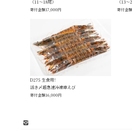
（11～18尾）
（13～
寄付金額17,000円
寄付金額2
D275 生食用！
活き〆超急速冷凍車えび
寄付金額16,000円