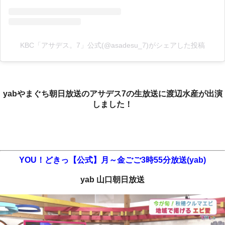
KBC「アサデス。7」公式(@asadesu_7)がシェアした投稿
yabやまぐち朝日放送のアサデス7の生放送に渡辺水産が出演
しました！
YOU！どきっ【公式】月～金ごご3時55分放送(yab)
yab 山口朝日放送