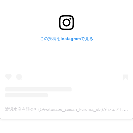
この投稿をInstagramで見る
渡辺水産有限会社(@watanabe_suisan_kuruma_ebi)がシェアした投稿