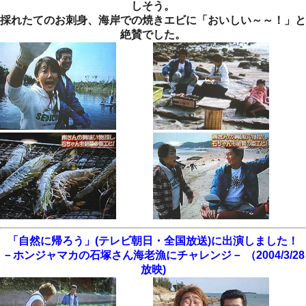
しそう。
採れたてのお刺身、海岸での焼きエビに「おいしい～～！」と
絶賛でした。
「自然に帰ろう」(テレビ朝日・全国放送)に出演しました！
－ホンジャマカの石塚さん海老漁にチャレンジ－ （2004/3/28
放映)