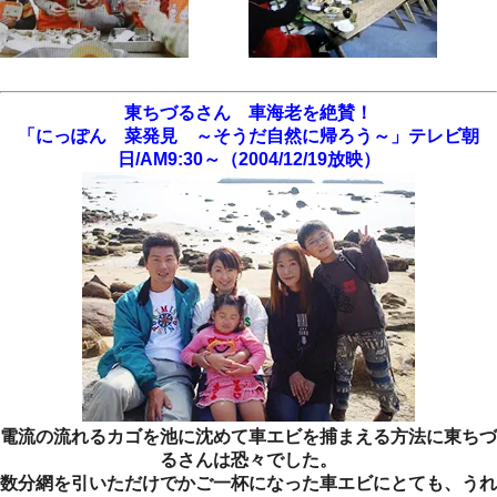
東ちづるさん 車海老を絶賛！
「にっぽん 菜発見 ～そうだ自然に帰ろう～」テレビ朝
日/AM9:30～（2004/12/19放映）
電流の流れるカゴを池に沈めて車エビを捕まえる方法に東ちづ
るさんは恐々でした。
数分網を引いただけでかご一杯になった車エビにとても、うれ