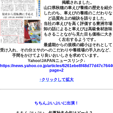
掲載されました。
山口県秋穂の車えび養殖の歴史を紹介
したのち、車えびの養殖のこだわりな
ど品質向上の秘訣を語りました。
当社の車えびを高く評価する豊洲市場
卸の話によると車えびは高級食材故味
もさることながら見た目も価格に大き
く左右するようです。
最盛期からの規模の縮小はそれとして
受け入れ、その分エサのへのこだわりや養殖場の手入れなど、
手間をかけてより良いおいしさを求めています。
Yahoo!JAPANニュースリンク↓
https://news.yahoo.co.jp/articles/6261ebe8f48d77d47c76
page=2
↑クリックして拡大
ちちんぷいぷいに出演！
ちちんぷいぷい 旬夏秋冬今年はどーう？